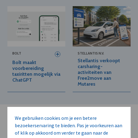
BOLT
STELLANTIS N.V.
Stellantis verkoopt
Bolt maakt
carsharing-
voorbereiding
activiteiten van
taxiritten mogelijk via
Free2move aan
ChatGPT
Mutares
We gebruiken cookies om je een betere
bezoekerservaring te bieden. Pas je voorkeuren aan
of klik op akkoord om verder te gaan naar de