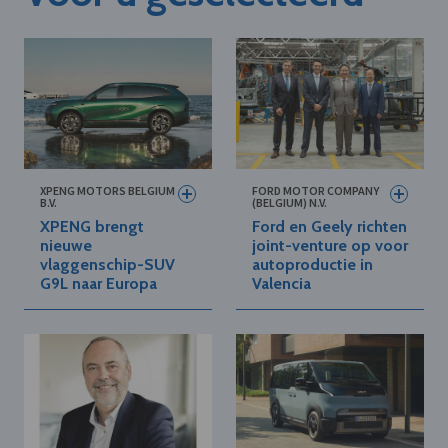
XPENG MOTORS BELGIUM
FORD MOTOR COMPANY
B.V.
(BELGIUM) N.V.
XPENG brengt
Ford en Geely richten
nieuwe
joint-venture op voor
vlaggenschip-SUV
autoproductie in
G9L naar Europa
Valencia