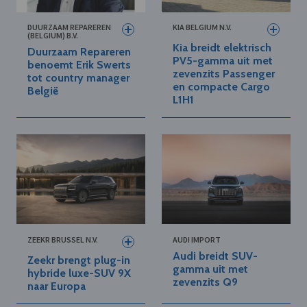
DUURZAAM REPAREREN
KIA BELGIUM N.V.
(BELGIUM) B.V.
Kia breidt elektrisch
Duurzaam Repareren
PV5-gamma uit met
benoemt Erik Swerts
zevenzits Passenger
tot country manager
en compacte Cargo
België
L1H1
ZEEKR BRUSSEL N.V.
AUDI IMPORT
Audi breidt SUV-
Zeekr brengt plug-in
gamma uit met
hybride luxe-SUV 9X
zevenzits Q9
naar Europa