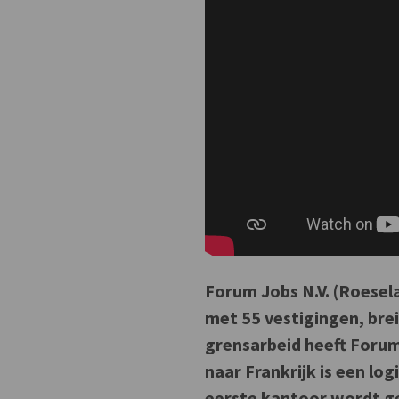
Forum Jobs N.V. (Roesela
met 55 vestigingen, breid
grensarbeid heeft Forum 
naar Frankrijk is een log
eerste kantoor wordt g