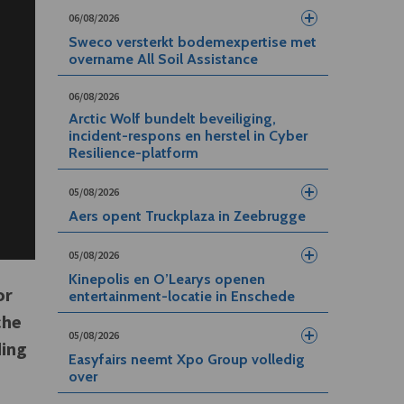
06/08/2026
Sweco versterkt bodemexpertise met
overname All Soil Assistance
06/08/2026
Arctic Wolf bundelt beveiliging,
incident-respons en herstel in Cyber
Resilience-platform
05/08/2026
Aers opent Truckplaza in Zeebrugge
05/08/2026
Kinepolis en O’Learys openen
or
entertainment-locatie in Enschede
che
05/08/2026
ding
Easyfairs neemt Xpo Group volledig
over