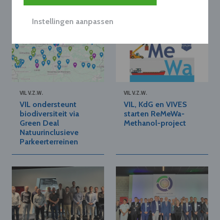
Instellingen aanpassen
VIL V.Z.W.
VIL V.Z.W.
VIL ondersteunt
VIL, KdG en VIVES
biodiversiteit via
starten ReMeWa-
Green Deal
Methanol-project
Natuurinclusieve
Parkeerterreinen