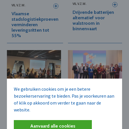
VIL V.Z.W.
VIL V.Z.W.
Drijvende batterijen
Vlaamse
alternatief voor
stadslogistiekproeven
walstroom in
verminderen
binnenvaart
leveringsritten tot
55%
We gebruiken cookies om je een betere
VIL V.Z.W.
VIL V.Z.W.
bezoekerservaring te bieden. Pas je voorkeuren aan
"Baanbrekers 2025"-
of klik op akkoord om verder te gaan naar de
Select4Care-project
winnaars
toont potentieel
website.
benadrukken groei
voor sterke reductie
multimodaal
van medisch afval in
transport
ziekenhuizen
Aanvaard alle cookies