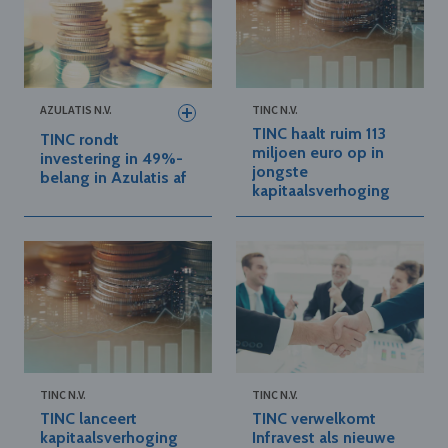
AZULATIS N.V.
TINC N.V.
TINC haalt ruim 113
TINC rondt
miljoen euro op in
investering in 49%-
jongste
belang in Azulatis af
kapitaalsverhoging
TINC N.V.
TINC N.V.
TINC lanceert
TINC verwelkomt
kapitaalsverhoging
Infravest als nieuwe