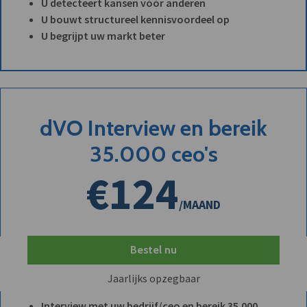
U detecteert kansen vóór anderen
U bouwt structureel kennisvoordeel op
U begrijpt uw markt beter
dVO Interview en bereik
35.000 ceo's
€124
/MAAND
Bestel nu
Jaarlijks opzegbaar
Interview met uw bedrijf/ceo en bereik 35.000