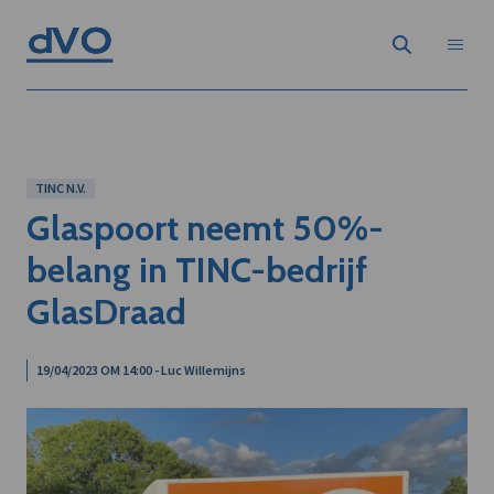
TINC N.V.
Glaspoort neemt 50%-
belang in TINC-bedrijf
GlasDraad
19/04/2023 OM 14:00 - Luc Willemijns