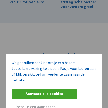
van 113 miljoen euro
strategische partner
voor verdere groei
Kort de voordelen
We gebruiken cookies om je een betere
van een
bezoekerservaring te bieden. Pas je voorkeuren aan
abonnement...
of klik op akkoord om verder te gaan naar de
website.
Aanvaard alle cookies
Neem dVO Leads
Instellingen aanpassen