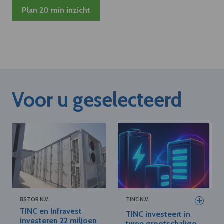
Plan 20 min inzicht
Voor u geselecteerd
BSTOR N.V.
TINC N.V.
TINC en Infravest
TINC investeert in
investeren 22 miljoen
twee grootschalige