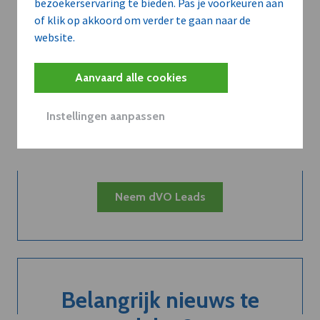
bezoekerservaring te bieden. Pas je voorkeuren aan
of klik op akkoord om verder te gaan naar de
website.
Aanvaard alle cookies
Kort de voordelen
van een
Instellingen aanpassen
abonnement...
Neem dVO Leads
Belangrijk nieuws te