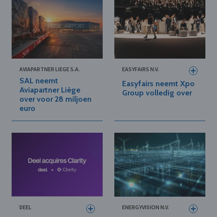
AVIAPARTNER LIEGE S.A.
EASYFAIRS N.V.
SAL neemt
Easyfairs neemt Xpo
Aviapartner Liège
Group volledig over
over voor 28 miljoen
euro
DEEL
ENERGYVISION N.V.