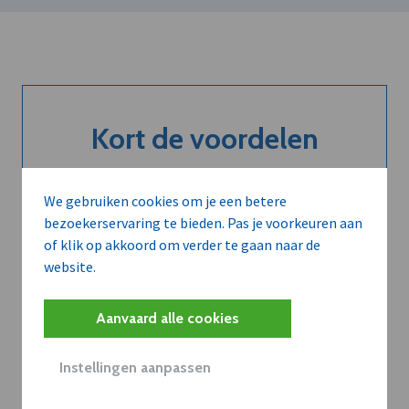
Kort de voordelen
van een
abonnement...
We gebruiken cookies om je een betere
bezoekerservaring te bieden. Pas je voorkeuren aan
of klik op akkoord om verder te gaan naar de
website.
Neem dVO Leads
Aanvaard alle cookies
Instellingen aanpassen