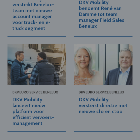
DKV Mobility
versterkt Benelux-
benoemt René van
team met nieuwe
Damme tot team
account manager
manager Field Sales
voor truck- en e-
Benelux
truck segment
DKV EURO SERVICE BENELUX
DKV EURO SERVICE BENELUX
DKV Mobility
DKV Mobility
lanceert nieuw
versterkt directie met
platform voor
nieuwe cfo en ctoo
efficiënt vervoers-
management