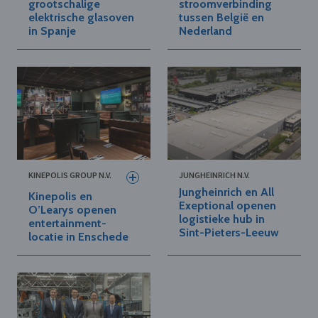
grootschalige
stroomverbinding
elektrische glasoven
tussen België en
in Spanje
Nederland
KINEPOLIS GROUP N.V.
JUNGHEINRICH N.V.
Jungheinrich en All
Kinepolis en
Exeptional openen
O’Learys openen
logistieke hub in
entertainment-
Sint-Pieters-Leeuw
locatie in Enschede