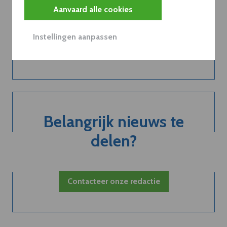
abonnement...
Aanvaard alle cookies
Instellingen aanpassen
Neem dVO Leads
Belangrijk nieuws te
delen?
Contacteer onze redactie