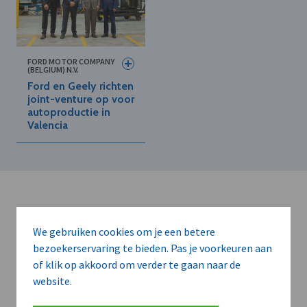
FORD MOTOR COMPANY
(BELGIUM) N.V.
Ford en Geely richten
joint-venture op voor
autoproductie in
Valencia
We gebruiken cookies om je een betere
bezoekerservaring te bieden. Pas je voorkeuren aan
Kort de voordelen
of klik op akkoord om verder te gaan naar de
website.
van een