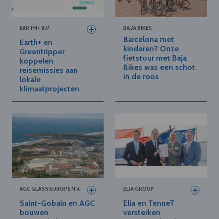
EARTH+ B.V.
BAJA BIKES
Barcelona met
Earth+ en
kinderen? Onze
Greentripper
fietstour met Baja
koppelen
Bikes was een schot
reisemissies aan
in de roos
lokale
klimaatprojecten
AGC GLASS EUROPE N.V.
ELIA GROUP
Saint-Gobain en AGC
Elia en TenneT
bouwen
versterken