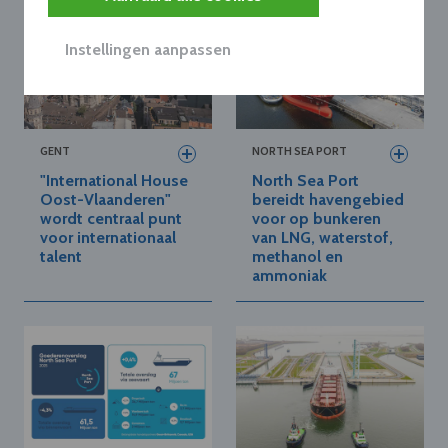
Instellingen aanpassen
GENT
NORTH SEA PORT
"International House
North Sea Port
Oost-Vlaanderen"
bereidt havengebied
wordt centraal punt
voor op bunkeren
voor internationaal
van LNG, waterstof,
talent
methanol en
ammoniak