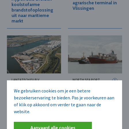
agrarische terminal in
koolstofarme
Vlissingen
brandstofoplossing
uit naar maritieme
markt
LANZATECH EU B.V.
NORTH SEA PORT
LanzaTech
North Sea Port en
We gebruiken cookies om je een betere
overweegt
Port of Moerdijk
investering van 500
bezoekerservaring te bieden. Pas je voorkeuren aan
bouwen multimodale
miljoen euro in bouw
of klik op akkoord om verder te gaan naar de
corridor uit
Gentse SAF-fabriek
website.
in North Sea Port
Aanvaard alle cookies