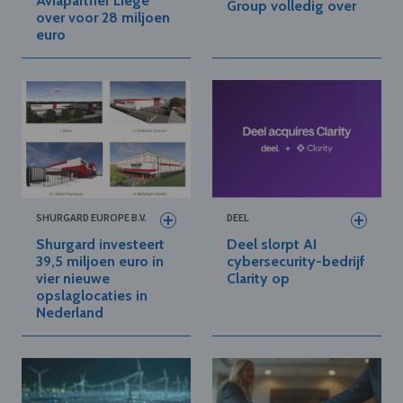
Aviapartner Liège
Group volledig over
over voor 28 miljoen
euro
SHURGARD EUROPE B.V.
DEEL
Shurgard investeert
Deel slorpt AI
39,5 miljoen euro in
cybersecurity-bedrijf
vier nieuwe
Clarity op
opslaglocaties in
Nederland