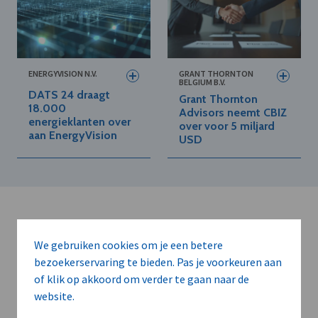
ENERGYVISION N.V.
GRANT THORNTON
BELGIUM B.V.
DATS 24 draagt
Grant Thornton
18.000
Advisors neemt CBIZ
energieklanten over
over voor 5 miljard
aan EnergyVision
USD
We gebruiken cookies om je een betere
bezoekerservaring te bieden. Pas je voorkeuren aan
Kort de voordelen
of klik op akkoord om verder te gaan naar de
website.
van een