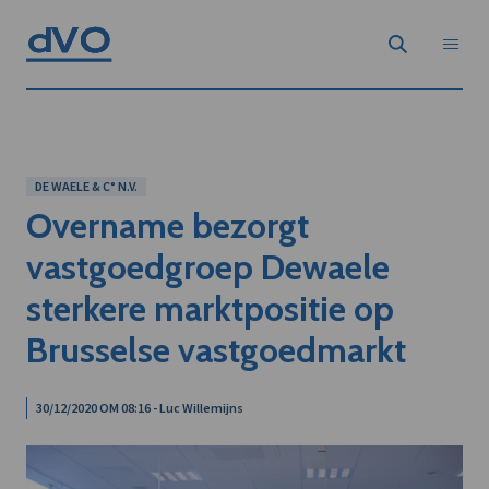
DE WAELE & C° N.V.
Overname bezorgt
vastgoedgroep Dewaele
sterkere marktpositie op
Brusselse vastgoedmarkt
30/12/2020 OM 08:16 - Luc Willemijns