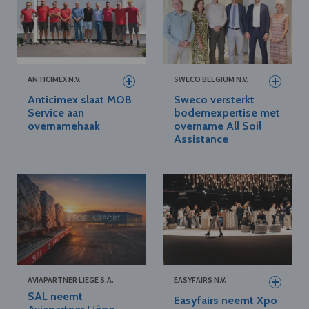
ANTICIMEX N.V.
SWECO BELGIUM N.V.
Anticimex slaat MOB
Sweco versterkt
Service aan
bodemexpertise met
overnamehaak
overname All Soil
Assistance
AVIAPARTNER LIEGE S.A.
EASYFAIRS N.V.
SAL neemt
Easyfairs neemt Xpo