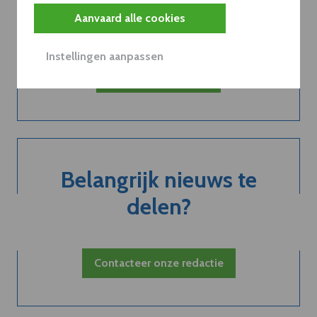
abonnement...
Aanvaard alle cookies
Instellingen aanpassen
Neem dVO Leads
Belangrijk nieuws te
delen?
Contacteer onze redactie