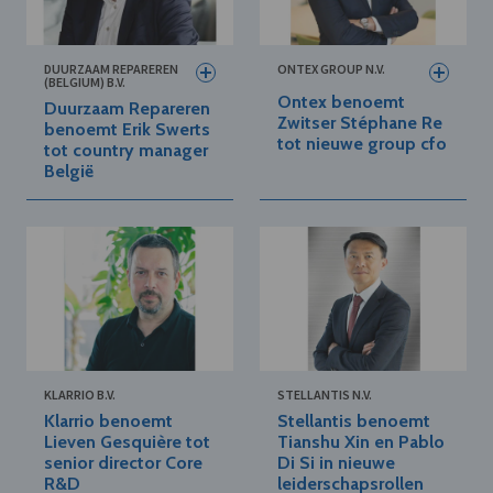
DUURZAAM REPAREREN
ONTEX GROUP N.V.
(BELGIUM) B.V.
Ontex benoemt
Duurzaam Repareren
Zwitser Stéphane Re
benoemt Erik Swerts
tot nieuwe group cfo
tot country manager
België
KLARRIO B.V.
STELLANTIS N.V.
Klarrio benoemt
Stellantis benoemt
Lieven Gesquière tot
Tianshu Xin en Pablo
senior director Core
Di Si in nieuwe
R&D
leiderschapsrollen