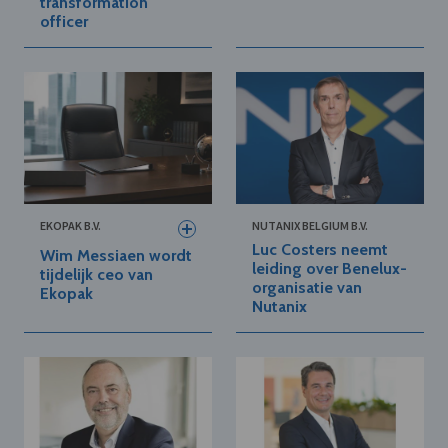
transformation
officer
EKOPAK B.V.
NUTANIX BELGIUM B.V.
Luc Costers neemt
Wim Messiaen wordt
leiding over Benelux-
tijdelijk ceo van
organisatie van
Ekopak
Nutanix