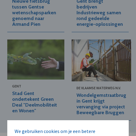
Nieuwe fietsbrug
Gent brengt
tussen Gentse
bedrijven
wetenschapsparken
Industrieweg samen
genoemd naar
rond gedeelde
Armand Pien
energie-oplossingen
GENT
DE VLAAMSE WATERWEG N.V.
Stad Gent
Wondelgemstraatbrug
ondertekent Green
in Gent krijgt
Deal "Deelmobiliteit
vervanging via project
en Wonen"
Beweegbare Bruggen
We gebruiken cookies om je een betere