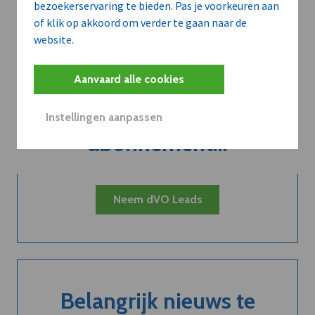
bezoekerservaring te bieden. Pas je voorkeuren aan
of klik op akkoord om verder te gaan naar de
website.
Aanvaard alle cookies
Kort de voordelen
van een
Instellingen aanpassen
abonnement...
Neem dVO Leads
Belangrijk nieuws te