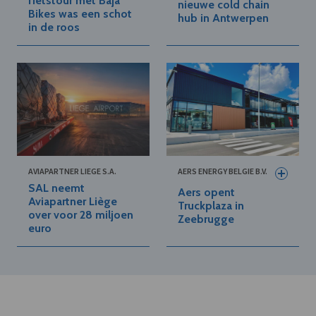
fietstour met Baja
nieuwe cold chain
Bikes was een schot
hub in Antwerpen
in de roos
AVIAPARTNER LIEGE S.A.
AERS ENERGY BELGIE B.V.
SAL neemt
Aers opent
Aviapartner Liège
Truckplaza in
over voor 28 miljoen
Zeebrugge
euro