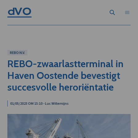
REBO N.V.
REBO-zwaarlastterminal in
Haven Oostende bevestigt
succesvolle heroriëntatie
01/05/2023 OM 15:10 - Luc Willemijns