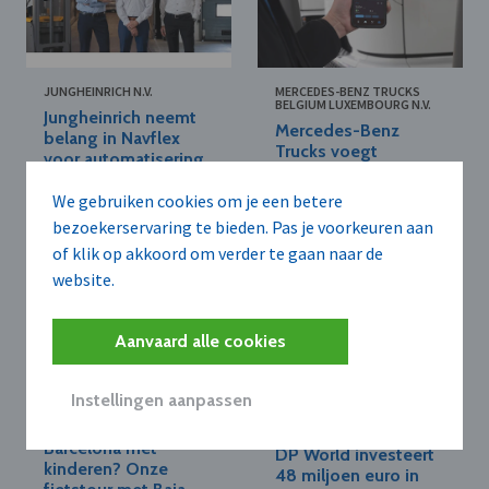
JUNGHEINRICH N.V.
MERCEDES-BENZ TRUCKS
BELGIUM LUXEMBOURG N.V.
Jungheinrich neemt
Mercedes-Benz
belang in Navflex
Trucks voegt
voor automatisering
parkeerzoekfunctie
laden en lossen
toe aan Remote App
vrachtwagens
We gebruiken cookies om je een betere
bezoekerservaring te bieden. Pas je voorkeuren aan
of klik op akkoord om verder te gaan naar de
website.
Aanvaard alle cookies
Instellingen aanpassen
BAJA BIKES
DP WORLD ANTWERP N.V.
Barcelona met
DP World investeert
kinderen? Onze
48 miljoen euro in