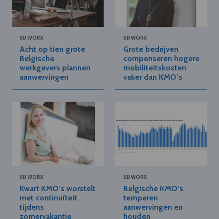
SD WORX
SD WORX
Acht op tien grote
Grote bedrijven
Belgische
compenseren hogere
werkgevers plannen
mobiliteitskosten
aanwervingen
vaker dan KMO’s
SD WORX
SD WORX
Kwart KMO’s worstelt
Belgische KMO’s
met continuïteit
temperen
tijdens
aanwervingen en
zomervakantie
houden