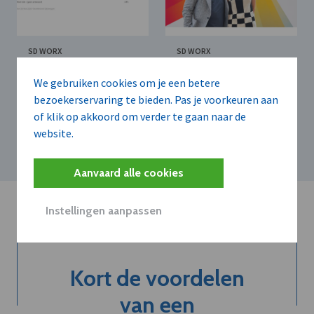
SD WORX
SD WORX
Belgische
SD Worx versterkt
werknemers hebben
positie in Italië met
We gebruiken cookies om je een betere
gemiddeld dertien
overname van HR
bezoekerservaring te bieden. Pas je voorkeuren aan
dagen vakantie
Service
of klik op akkoord om verder te gaan naar de
nodig om te
website.
recupereren
Aanvaard alle cookies
Instellingen aanpassen
Kort de voordelen
van een