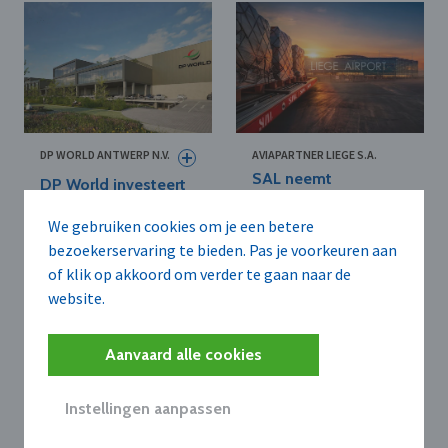
DP WORLD ANTWERP N.V.
AVIAPARTNER LIEGE S.A.
SAL neemt
DP World investeert
Aviapartner Liège
48 miljoen euro in
over voor 28 miljoen
nieuwe cold chain
We gebruiken cookies om je een betere
euro
hub in Antwerpen
bezoekerservaring te bieden. Pas je voorkeuren aan
of klik op akkoord om verder te gaan naar de
website.
Aanvaard alle cookies
Instellingen aanpassen
AERS ENERGY BELGIE B.V.
MAN TRUCK & BUS N.V.