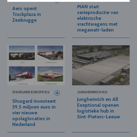
MAN start
Aers opent
serieproductie van
Truckplaza in
elektrische
Zeebrugge
vrachtwagens met
megawatt-laden
SHURGARD EUROPE B.V.
JUNGHEINRICH N.V.
Jungheinrich en All
Shurgard investeert
Exeptional openen
39,5 miljoen euro in
logistieke hub in
vier nieuwe
Sint-Pieters-Leeuw
opslaglocaties in
Nederland