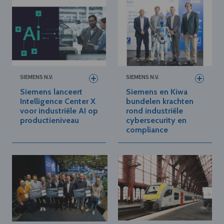
SIEMENS N.V.
SIEMENS N.V.
Siemens lanceert
Siemens en Kiwa
Intelligence Center X
bundelen krachten
voor industriële AI op
rond industriële
productieniveau
cybersecurity en
compliance