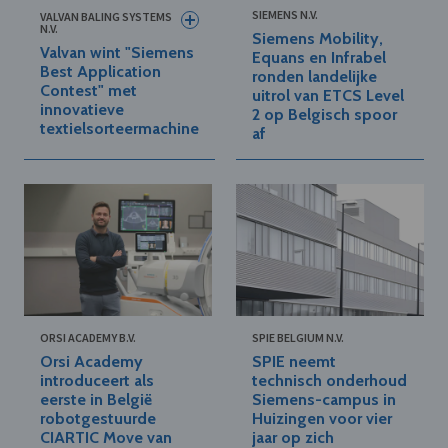
SIEMENS N.V.
VALVAN BALING SYSTEMS
N.V.
Siemens Mobility,
Valvan wint "Siemens
Equans en Infrabel
Best Application
ronden landelijke
Contest" met
uitrol van ETCS Level
innovatieve
2 op Belgisch spoor
textielsorteermachine
af
ORSI ACADEMY B.V.
SPIE BELGIUM N.V.
Orsi Academy
SPIE neemt
introduceert als
technisch onderhoud
eerste in België
Siemens-campus in
robotgestuurde
Huizingen voor vier
CIARTIC Move van
jaar op zich