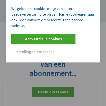
Siemens
Healthineers
We gebruiken cookies om je een betere
bezoekerservaring te bieden. Pas je voorkeuren aan
of klik op akkoord om verder te gaan naar de
website.
Aanvaard alle cookies
Instellingen aanpassen
Kort de voordelen
van een
abonnement...
Neem dVO Leads