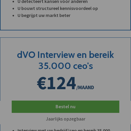
U detecteert kansen vóór anderen
U bouwt structureel kennisvoordeel op
U begrijpt uw markt beter
dVO Interview en bereik
35.000 ceo's
€124
/MAAND
Bestel nu
Jaarlijks opzegbaar
Interview met uw bedrijf/ceo en bereik 35.000