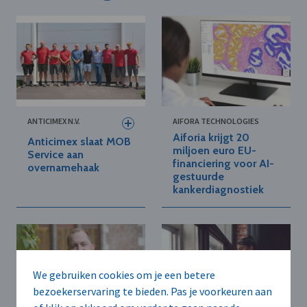
ANTICIMEX N.V.
AIFORA TECHNOLOGIES
Aiforia krijgt 20
Anticimex slaat MOB
miljoen euro EU-
Service aan
financiering voor AI-
overnamehaak
gestuurde
kankerdiagnostiek
We gebruiken cookies om je een betere
bezoekerservaring te bieden. Pas je voorkeuren aan