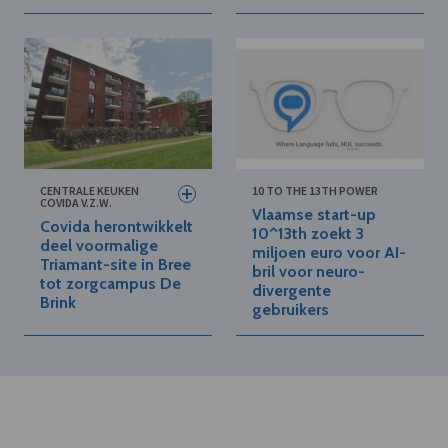
CENTRALE KEUKEN
10 TO THE 13TH POWER
COVIDA V.Z.W.
Vlaamse start-up
Covida herontwikkelt
10^13th zoekt 3
deel voormalige
miljoen euro voor AI-
Triamant-site in Bree
bril voor neuro-
tot zorgcampus De
divergente
Brink
gebruikers