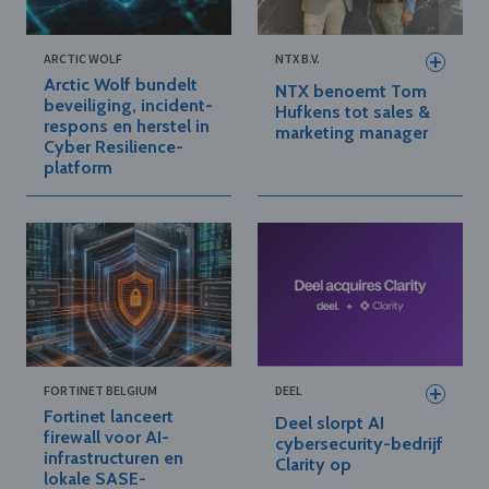
ARCTIC WOLF
NTX B.V.
Arctic Wolf bundelt
NTX benoemt Tom
beveiliging, incident-
Hufkens tot sales &
respons en herstel in
marketing manager
Cyber Resilience-
platform
FORTINET BELGIUM
DEEL
Fortinet lanceert
Deel slorpt AI
firewall voor AI-
cybersecurity-bedrijf
infrastructuren en
Clarity op
lokale SASE-