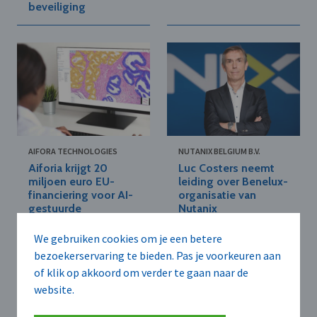
beveiliging
AIFORA TECHNOLOGIES
NUTANIX BELGIUM B.V.
Aiforia krijgt 20
Luc Costers neemt
miljoen euro EU-
leiding over Benelux-
financiering voor AI-
organisatie van
gestuurde
Nutanix
kankerdiagnostiek
We gebruiken cookies om je een betere
bezoekerservaring te bieden. Pas je voorkeuren aan
of klik op akkoord om verder te gaan naar de
website.