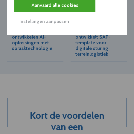
Aanvaard alle cookies
DXC TECHNOLOGY
FRIESLANDCAMPINA BELGIUM
Instellingen aanpassen
BELGIUM V.O.F.
N.V.
DXC en ElevenLabs
FrieslandCampina
ontwikkelen AI-
ontwikkelt SAP-
oplossingen met
template voor
spraaktechnologie
digitale sturing
terreinlogistiek
Kort de voordelen
van een