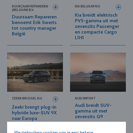
DUURZAAM REPAREREN
KIA BELGIUM N.V.
(BELGIUM) B.V.
Kia breidt elektrisch
Duurzaam Repareren
PV5-gamma uit met
benoemt Erik Swerts
zevenzits Passenger
tot country manager
en compacte Cargo
België
L1H1
ZEEKR BRUSSEL N.V.
AUDI IMPORT
Audi breidt SUV-
Zeekr brengt plug-in
gamma uit met
hybride luxe-SUV 9X
zevenzits Q9
naar Europa
We gebruiken cookies om je een betere