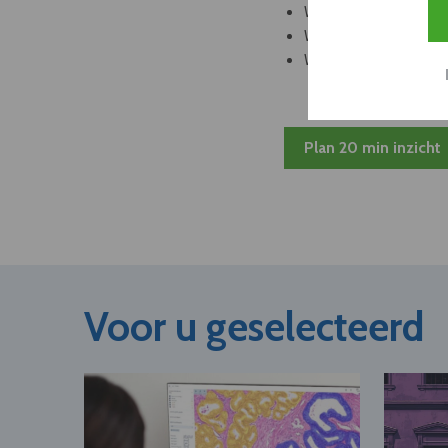
Welke leveranciers k
Welke bedrijven kun
Welke partners en ad
Plan 20 min inzicht
Voor u geselecteerd