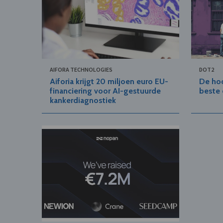
AIFORA TECHNOLOGIES
DOT2
Aiforia krijgt 20 miljoen euro EU-
De hoo
financiering voor AI-gestuurde
beste 
kankerdiagnostiek