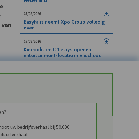
Nederland
me
05/08/2026
e
Easyfairs neemt Xpo Group volledig
t van
over
05/08/2026
Kinepolis en O’Learys openen
entertainment-locatie in Enschede
en?
ot uw bedrijfsverhaal bij 50.000
diaal verhaal