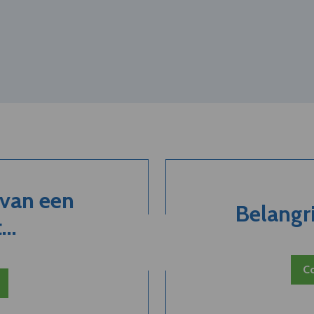
 van een
Belangri
..
Co