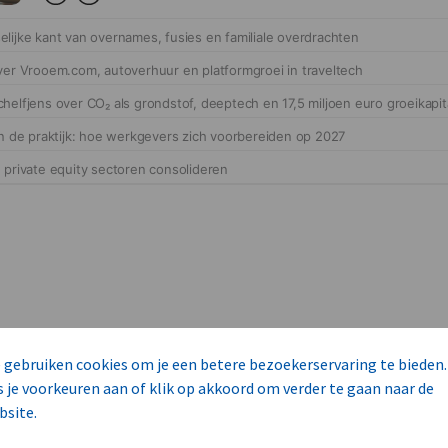
cteert 14 commerciële ka
 gebruiken cookies om je een betere bezoekerservaring te bieden.
s
s je voorkeuren aan of klik op akkoord om verder te gaan naar de
bsite.