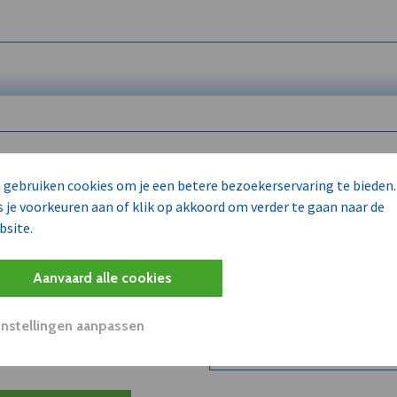
 enkel voor
 gebruiken cookies om je een betere bezoekerservaring te bieden.
s je voorkeuren aan of klik op akkoord om verder te gaan naar de
bsite.
Wilt u niet enkel de dVO co
kent?
Aanvaard alle cookies
Word dVO Member voor €72/m
concurrenten en/of partners
uit dVO.
Instellingen aanpassen
Bekijk dVO+