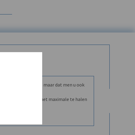
mmunity leren kennen maar dat men u ook
nd en dVO helpt u het maximale te halen