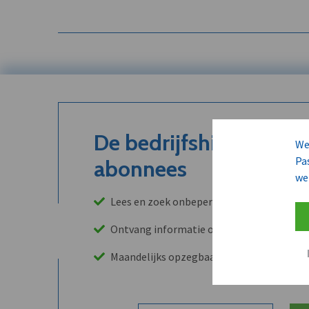
De bedrijfshistoriek is
We
Pa
abonnees
we
Lees en zoek onbeperkt in onze archieven
Ontvang informatie over leads, klanten, 
Maandelijks opzegbaar