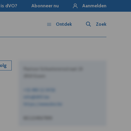
 is dVO?
Abonneer nu
Aanmelden
Ontdek
Zoek
olg
Pastoor Schoeterersstraat 10
2910 Essen
+32 490 12 34 56
info@dVO.be
https://www.dvo.be
BE1234567890