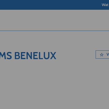
Wat
EMS BENELUX
V