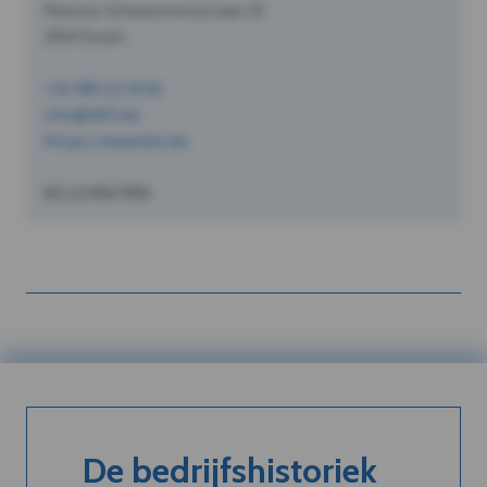
Pastoor Schoeterersstraat 10
2910 Essen
+32 490 12 34 56
info@dVO.be
https://www.dvo.be
BE1234567890
De bedrijfshistoriek