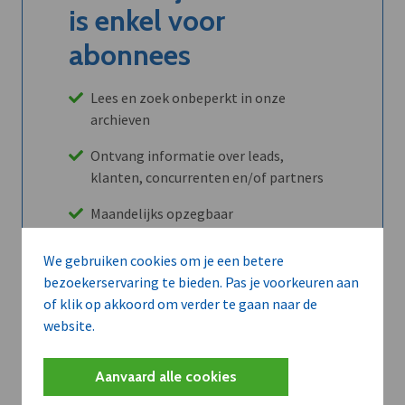
is enkel voor
abonnees
Lees en zoek onbeperkt in onze
archieven
Ontvang informatie over leads,
klanten, concurrenten en/of partners
Maandelijks opzegbaar
We gebruiken cookies om je een betere
bezoekerservaring te bieden. Pas je voorkeuren aan
Ontdek alle voordelen
of klik op akkoord om verder te gaan naar de
website.
Abboneer
Aanvaard alle cookies