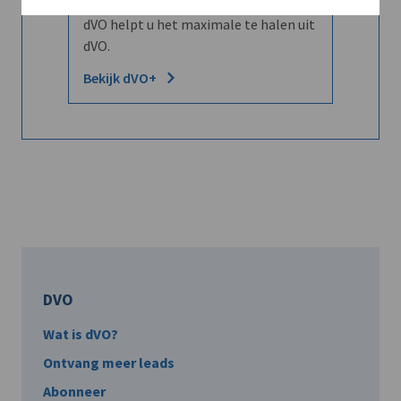
Word dVO Member voor €72/mnd en
dVO helpt u het maximale te halen uit
dVO.
Bekijk dVO+
DVO
Wat is dVO?
Ontvang meer leads
Abonneer