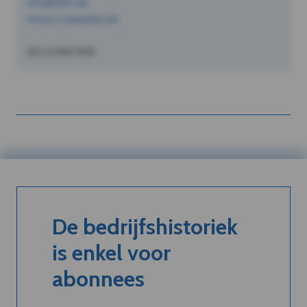
info@dVO.be
https://www.dvo.be
BE1234567890
De bedrijfshistoriek
is enkel voor
abonnees