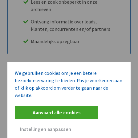
Lees en zoek onbeperkt in onze
archieven
Ontvang informatie over leads,
klanten, concurrenten en/of partners
Maandelijks opzegbaar
Ontdek alle voordelen
We gebruiken cookies om je een betere
bezoekerservaring te bieden. Pas je voorkeuren aan
of klik op akkoord om verder te gaan naar de
Abboneer
website.
Aanvaard alle cookies
Wilt u niet enkel de dVO community
leren kennen maar dat men u ook
Instellingen aanpassen
kent?