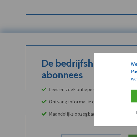
De bedrijfshistoriek is
We
Pa
abonnees
we
Lees en zoek onbeperkt in onze archieven
Ontvang informatie over leads, klanten, 
Maandelijks opzegbaar