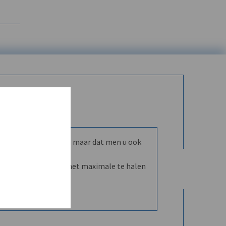
mmunity leren kennen maar dat men u ook
nd en dVO helpt u het maximale te halen