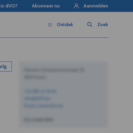
 is dVO?
Abonneer nu
Aanmelden
Ontdek
Zoek
olg
Pastoor Schoeterersstraat 10
2910 Essen
+32 490 12 34 56
info@dVO.be
https://www.dvo.be
BE1234567890