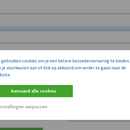
 enkel voor
 gebruiken cookies om je een betere bezoekerservaring te bieden.
s je voorkeuren aan of klik op akkoord om verder te gaan naar de
bsite.
Wilt u niet enkel de dVO co
kent?
Aanvaard alle cookies
Word dVO Member voor €72/m
concurrenten en/of partners
uit dVO.
Instellingen aanpassen
Bekijk dVO+