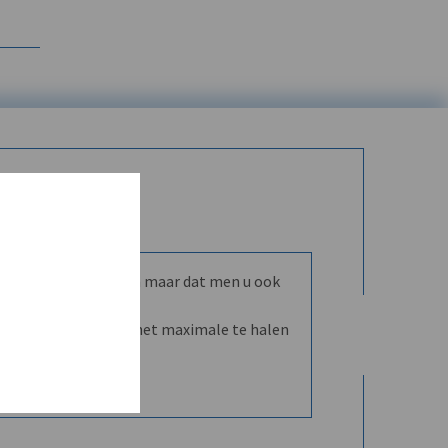
mmunity leren kennen maar dat men u ook
nd en dVO helpt u het maximale te halen