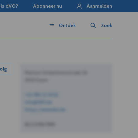
 is dVO?
Abonneer nu
Aanmelden
Ontdek
Zoek
olg
Pastoor Schoeterersstraat 10
2910 Essen
+32 490 12 34 56
info@dVO.be
https://www.dvo.be
BE1234567890