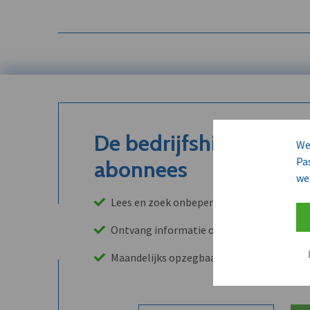
De bedrijfshistoriek is
We
Pa
abonnees
we
Lees en zoek onbeperkt in onze archieven
Ontvang informatie over leads, klanten, 
Maandelijks opzegbaar