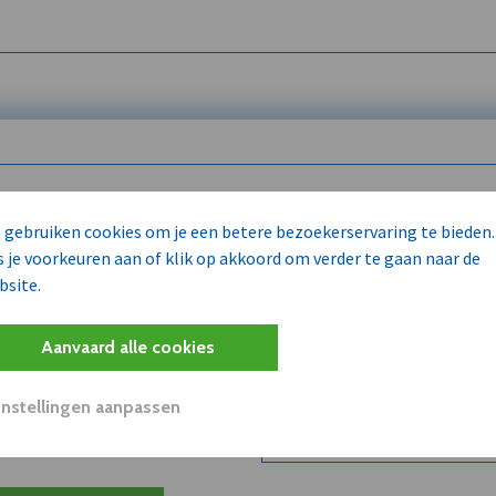
 enkel voor
 gebruiken cookies om je een betere bezoekerservaring te bieden.
s je voorkeuren aan of klik op akkoord om verder te gaan naar de
bsite.
Wilt u niet enkel de dVO co
kent?
Aanvaard alle cookies
Word dVO Member voor €72/m
concurrenten en/of partners
uit dVO.
Instellingen aanpassen
Bekijk dVO+