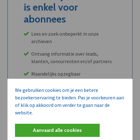
is enkel voor
abonnees
Lees en zoek onbeperkt in onze
archieven
Ontvang informatie over leads,
klanten, concurrenten en/of partners
Maandelijks opzegbaar
We gebruiken cookies om je een betere
bezoekerservaring te bieden. Pas je voorkeuren aan
Ontdek alle voordelen
of klik op akkoord om verder te gaan naar de
website.
Abboneer
Aanvaard alle cookies