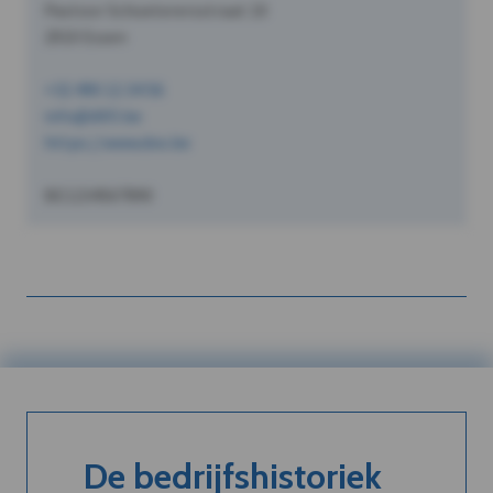
Pastoor Schoeterersstraat 10
2910 Essen
+32 490 12 34 56
info@dVO.be
https://www.dvo.be
BE1234567890
De bedrijfshistoriek