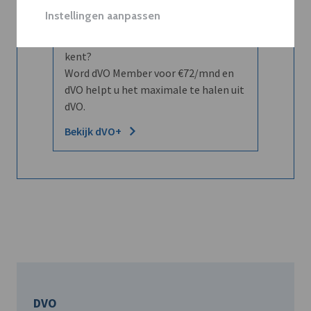
Instellingen aanpassen
Wilt u niet enkel de dVO community
leren kennen maar dat men u ook
kent?
Word dVO Member voor €72/mnd en
dVO helpt u het maximale te halen uit
dVO.
Bekijk dVO+
DVO