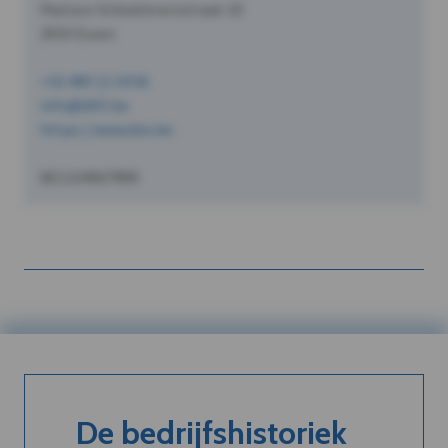
Pastoor Schoeterersstraat 10
2910 Essen
+32 490 12 34 56
info@dVO.be
https://www.dvo.be
BE1234567890
De bedrijfshistoriek