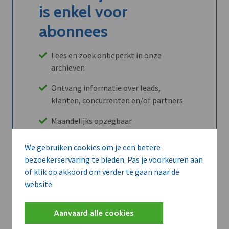
is enkel voor
abonnees
Lees en zoek onbeperkt in onze
archieven
Ontvang informatie over leads,
klanten, concurrenten en/of partners
Maandelijks opzegbaar
We gebruiken cookies om je een betere
bezoekerservaring te bieden. Pas je voorkeuren aan
Ontdek alle voordelen
of klik op akkoord om verder te gaan naar de
website.
Abboneer
Aanvaard alle cookies