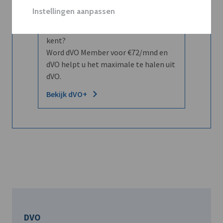
Instellingen aanpassen
Wilt u niet enkel de dVO community
leren kennen maar dat men u ook
kent?
Word dVO Member voor €72/mnd en
dVO helpt u het maximale te halen uit
dVO.
Bekijk dVO+
DVO