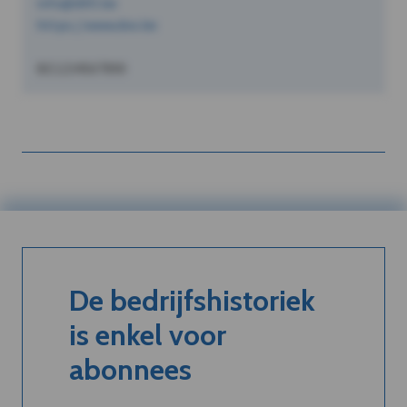
info@dVO.be
https://www.dvo.be
BE1234567890
De bedrijfshistoriek
is enkel voor
abonnees