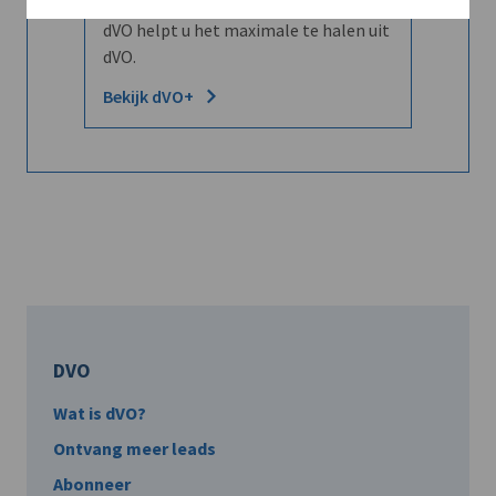
Word dVO Member voor €72/mnd en
dVO helpt u het maximale te halen uit
dVO.
Bekijk dVO+
DVO
Wat is dVO?
Ontvang meer leads
Abonneer