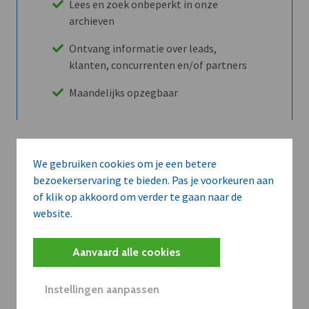
Lees en zoek onbeperkt in onze
archieven
Ontvang informatie over leads,
klanten, concurrenten en/of partners
Maandelijks opzegbaar
Ontdek alle voordelen
We gebruiken cookies om je een betere
bezoekerservaring te bieden. Pas je voorkeuren aan
of klik op akkoord om verder te gaan naar de
Abboneer
website.
Aanvaard alle cookies
Wilt u niet enkel de dVO community
leren kennen maar dat men u ook
Instellingen aanpassen
kent?