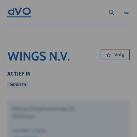
WINGS N.V.
Volg
ACTIEF IN
DIENSTEN
Pastoor Schoeterersstraat 10
2910 Essen
+32 490 12 34 56