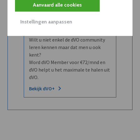
Aanvaard alle cookies
Abboneer
Instellingen aanpassen
Wilt u niet enkel de dVO community
leren kennen maar dat men u ook
kent?
Word dVO Member voor €72/mnd en
dVO helpt u het maximale te halen uit
dVO.
Bekijk dVO+