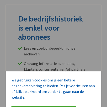
De bedrijfshistoriek
is enkel voor
abonnees
Lees en zoek onbeperkt in onze
archieven
Ontvang informatie over leads,
klanten, concurrenten en/of partners
Maandelijks opzegbaar
We gebruiken cookies om je een betere
bezoekerservaring te bieden. Pas je voorkeuren aan
of klik op akkoord om verder te gaan naar de
website.
Ontdek alle voordelen