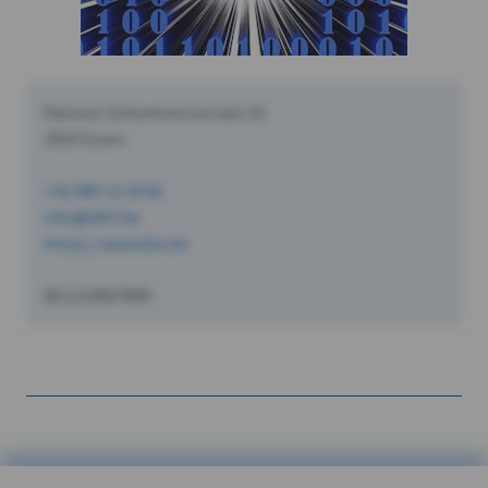
Pastoor Schoeterersstraat 10
2910 Essen
+32 490 12 34 56
info@dVO.be
https://www.dvo.be
BE1234567890