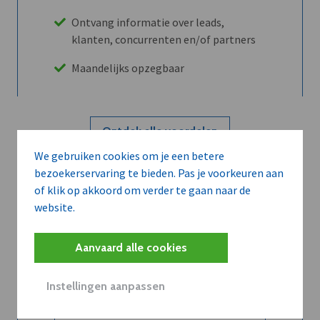
Ontvang informatie over leads,
klanten, concurrenten en/of partners
Maandelijks opzegbaar
Ontdek alle voordelen
We gebruiken cookies om je een betere
bezoekerservaring te bieden. Pas je voorkeuren aan
Abboneer
of klik op akkoord om verder te gaan naar de
website.
Wilt u niet enkel de dVO community
Aanvaard alle cookies
leren kennen maar dat men u ook
kent?
Instellingen aanpassen
Word dVO Member voor €72/mnd en
dVO helpt u het maximale te halen uit