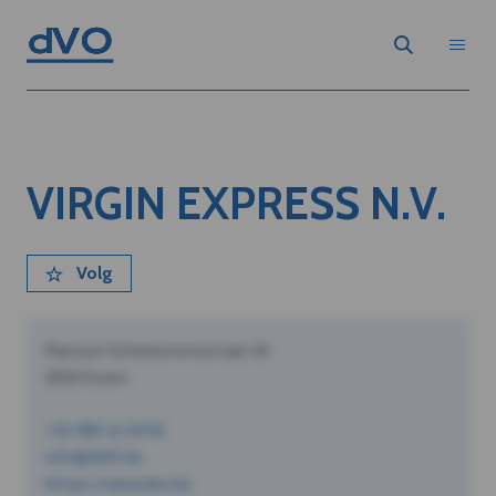
VIRGIN EXPRESS N.V.
Volg
Pastoor Schoeterersstraat 10
2910 Essen
+32 490 12 34 56
info@dVO.be
https://www.dvo.be