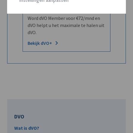
Instellingen aanpassen
leren kennen maar dat men u ook
kent?
Word dVO Member voor €72/mnd en
dVO helpt u het maximale te halen uit
dVO.
Bekijk dVO+
DVO
Wat is dVO?