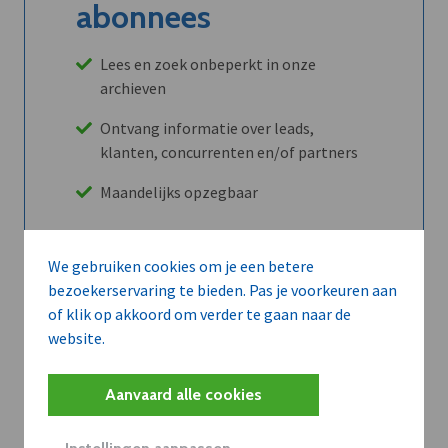
abonnees
Lees en zoek onbeperkt in onze
archieven
Ontvang informatie over leads,
klanten, concurrenten en/of partners
Maandelijks opzegbaar
We gebruiken cookies om je een betere
Ontdek alle voordelen
bezoekerservaring te bieden. Pas je voorkeuren aan
of klik op akkoord om verder te gaan naar de
website.
Abboneer
Aanvaard alle cookies
Wilt u niet enkel de dVO community