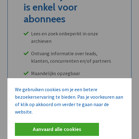
is enkel voor
abonnees
Lees en zoek onbeperkt in onze
archieven
Ontvang informatie over leads,
klanten, concurrenten en/of partners
Maandelijks opzegbaar
We gebruiken cookies om je een betere
bezoekerservaring te bieden. Pas je voorkeuren aan
Ontdek alle voordelen
of klik op akkoord om verder te gaan naar de
website.
Abboneer
Aanvaard alle cookies