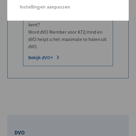
Instellingen aanpassen
Wilt u niet enkel de dVO community
leren kennen maar dat men u ook
kent?
Word dVO Member voor €72/mnd en
dVO helpt u het maximale te halen uit
dVO.
Bekijk dVO+
DVO