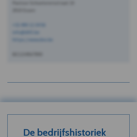
Pastoor Schoeterersstraat 10
2910 Essen
+32 490 12 34 56
info@dVO.be
https://www.dvo.be
BE1234567890
De bedrijfshistoriek