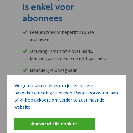
is enkel voor
abonnees
Lees en zoek onbeperkt in onze
archieven
Ontvang informatie over leads,
klanten, concurrenten en/of partners
Maandelijks opzegbaar
We gebruiken cookies om je een betere
bezoekerservaring te bieden. Pas je voorkeuren aan
Ontdek alle voordelen
of klik op akkoord om verder te gaan naar de
website.
Abboneer
Aanvaard alle cookies