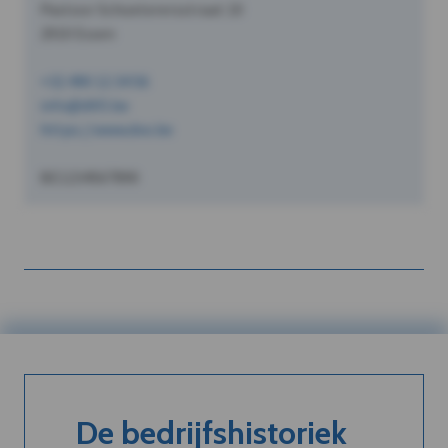
Pastoor Schoeterersstraat 10
2910 Essen
+32 490 12 34 56
info@dVO.be
https://www.dvo.be
BE1234567890
De bedrijfshistoriek