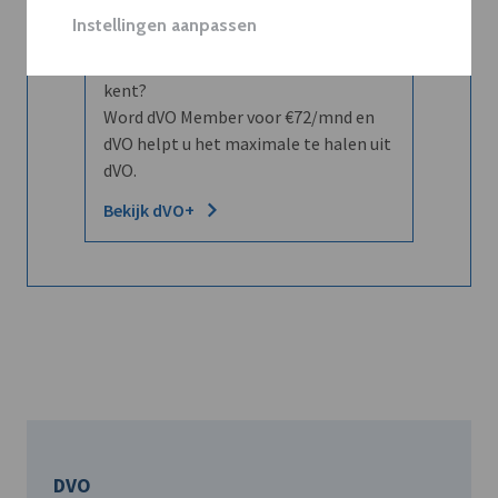
Instellingen aanpassen
Wilt u niet enkel de dVO community
leren kennen maar dat men u ook
kent?
Word dVO Member voor €72/mnd en
dVO helpt u het maximale te halen uit
dVO.
Bekijk dVO+
DVO