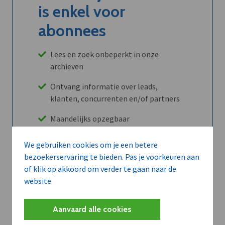
is enkel voor
abonnees
Lees en zoek onbeperkt in onze
archieven
Ontvang informatie over leads,
klanten, concurrenten en/of partners
Maandelijks opzegbaar
We gebruiken cookies om je een betere
bezoekerservaring te bieden. Pas je voorkeuren aan
Ontdek alle voordelen
of klik op akkoord om verder te gaan naar de
website.
Abboneer
Aanvaard alle cookies