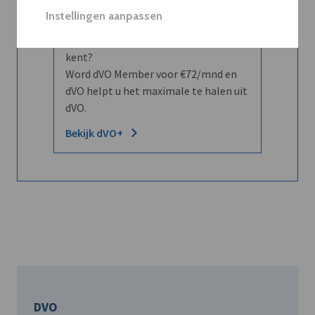
Instellingen aanpassen
Wilt u niet enkel de dVO community
leren kennen maar dat men u ook
kent?
Word dVO Member voor €72/mnd en
dVO helpt u het maximale te halen uit
dVO.
Bekijk dVO+
DVO