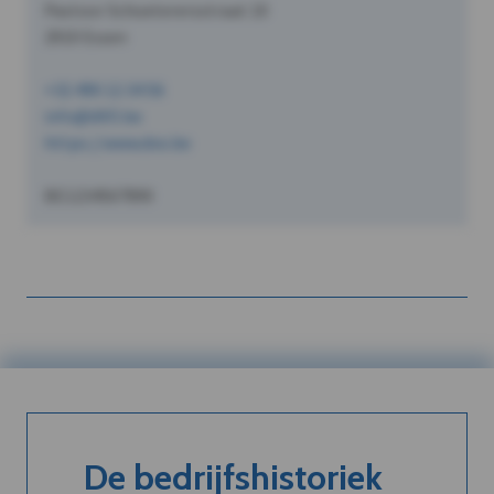
Pastoor Schoeterersstraat 10
2910 Essen
+32 490 12 34 56
info@dVO.be
https://www.dvo.be
BE1234567890
De bedrijfshistoriek