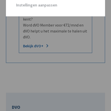
Instellingen aanpassen
Wilt u niet enkel de dVO community
leren kennen maar dat men u ook
kent?
Word dVO Member voor €72/mnd en
dVO helpt u het maximale te halen uit
dVO.
Bekijk dVO+
DVO