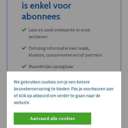
is enkel voor
abonnees
Lees en zoek onbeperkt in onze
archieven
Ontvang informatie over leads,
klanten, concurrenten en/of partners
Maandelijks opzegbaar
We gebruiken cookies om je een betere
bezoekerservaring te bieden. Pas je voorkeuren aan
Ontdek alle voordelen
of klik op akkoord om verder te gaan naar de
website.
Abboneer
Aanvaard alle cookies