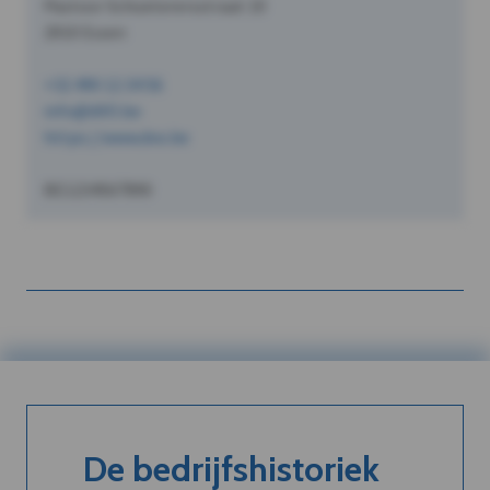
Pastoor Schoeterersstraat 10
2910 Essen
+32 490 12 34 56
info@dVO.be
https://www.dvo.be
BE1234567890
De bedrijfshistoriek