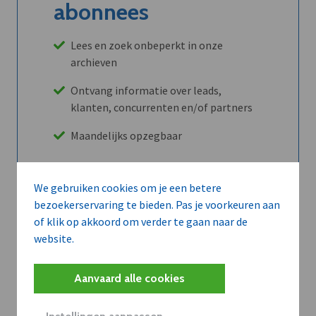
abonnees
Lees en zoek onbeperkt in onze
archieven
Ontvang informatie over leads,
klanten, concurrenten en/of partners
Maandelijks opzegbaar
We gebruiken cookies om je een betere
Ontdek alle voordelen
bezoekerservaring te bieden. Pas je voorkeuren aan
of klik op akkoord om verder te gaan naar de
website.
Abboneer
Aanvaard alle cookies
Wilt u niet enkel de dVO community