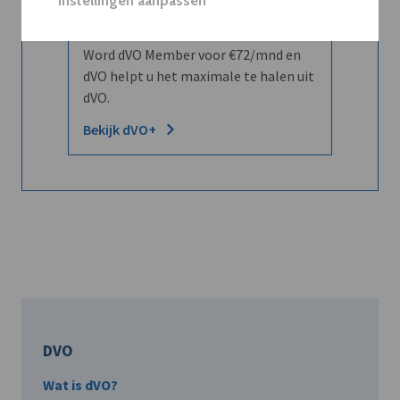
Instellingen aanpassen
leren kennen maar dat men u ook
kent?
Word dVO Member voor €72/mnd en
dVO helpt u het maximale te halen uit
dVO.
Bekijk dVO+
DVO
Wat is dVO?