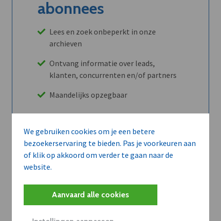
abonnees
Lees en zoek onbeperkt in onze
archieven
Ontvang informatie over leads,
klanten, concurrenten en/of partners
Maandelijks opzegbaar
We gebruiken cookies om je een betere
Ontdek alle voordelen
bezoekerservaring te bieden. Pas je voorkeuren aan
of klik op akkoord om verder te gaan naar de
website.
Abboneer
Aanvaard alle cookies
Wilt u niet enkel de dVO community