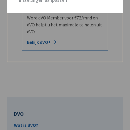
Instellingen aanpassen
leren kennen maar dat men u ook
kent?
Word dVO Member voor €72/mnd en
dVO helpt u het maximale te halen uit
dVO.
Bekijk dVO+
DVO
Wat is dVO?