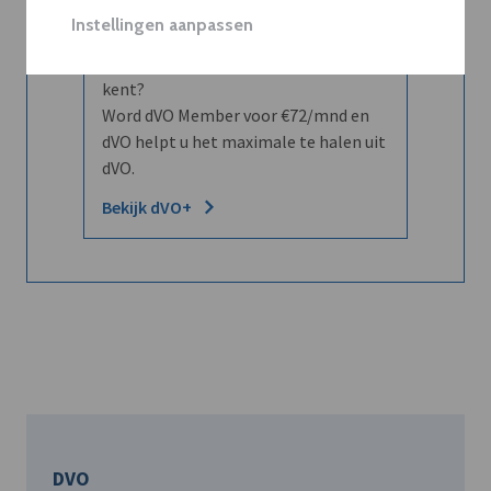
Instellingen aanpassen
Wilt u niet enkel de dVO community
leren kennen maar dat men u ook
kent?
Word dVO Member voor €72/mnd en
dVO helpt u het maximale te halen uit
dVO.
Bekijk dVO+
DVO