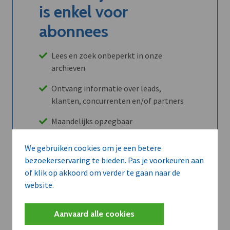
is enkel voor
abonnees
Lees en zoek onbeperkt in onze
archieven
Ontvang informatie over leads,
klanten, concurrenten en/of partners
Maandelijks opzegbaar
We gebruiken cookies om je een betere
bezoekerservaring te bieden. Pas je voorkeuren aan
Ontdek alle voordelen
of klik op akkoord om verder te gaan naar de
website.
Abboneer
Aanvaard alle cookies