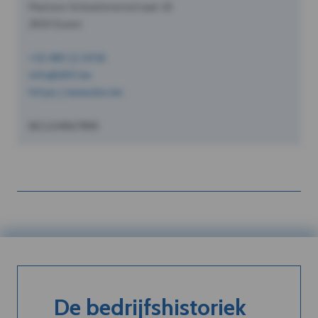
Pastoor Schoeterersstraat 10
2910 Essen
+32 490 12 34 56
info@dVO.be
https://www.dvo.be
BE1234567890
De bedrijfshistoriek