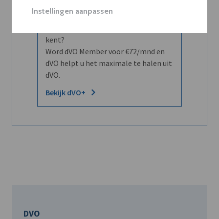
Instellingen aanpassen
Wilt u niet enkel de dVO community
leren kennen maar dat men u ook
kent?
Word dVO Member voor €72/mnd en
dVO helpt u het maximale te halen uit
dVO.
Bekijk dVO+
DVO