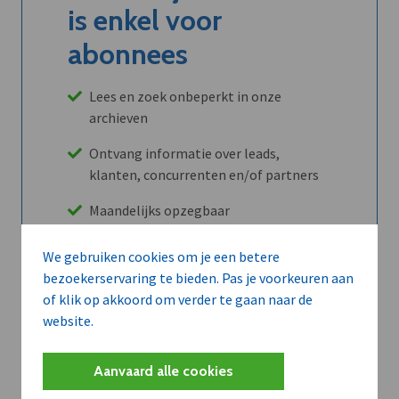
is enkel voor
abonnees
Lees en zoek onbeperkt in onze
archieven
Ontvang informatie over leads,
klanten, concurrenten en/of partners
Maandelijks opzegbaar
We gebruiken cookies om je een betere
bezoekerservaring te bieden. Pas je voorkeuren aan
Ontdek alle voordelen
of klik op akkoord om verder te gaan naar de
website.
Abboneer
Aanvaard alle cookies