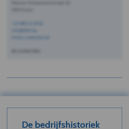
Pastoor Schoeterersstraat 10
2910 Essen
+32 490 12 34 56
info@dVO.be
https://www.dvo.be
BE1234567890
De bedrijfshistoriek