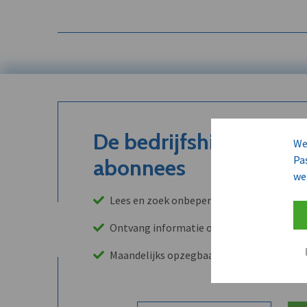
De bedrijfshistoriek is
We
Pa
abonnees
we
Lees en zoek onbeperkt in onze archieven
Ontvang informatie over leads, klanten, 
Maandelijks opzegbaar