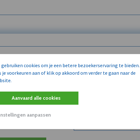
 enkel voor
 gebruiken cookies om je een betere bezoekerservaring te bieden.
s je voorkeuren aan of klik op akkoord om verder te gaan naar de
bsite.
Wilt u niet enkel de dVO co
kent?
Aanvaard alle cookies
Word dVO Member voor €72/m
concurrenten en/of partners
uit dVO.
Instellingen aanpassen
Bekijk dVO+