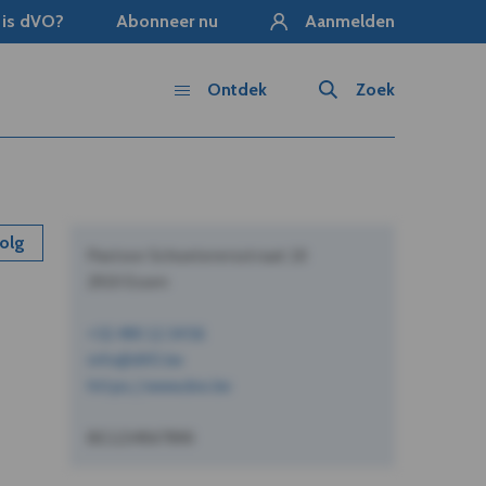
 is dVO?
Abonneer nu
Aanmelden
Ontdek
Zoek
olg
Pastoor Schoeterersstraat 10
2910 Essen
+32 490 12 34 56
info@dVO.be
https://www.dvo.be
BE1234567890