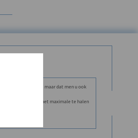
mmunity leren kennen maar dat men u ook
nd en dVO helpt u het maximale te halen