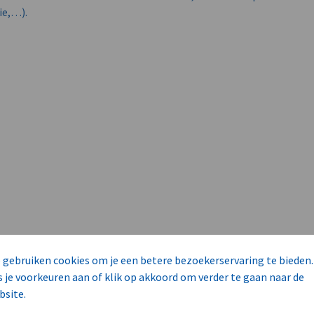
ie,…).
 gebruiken cookies om je een betere bezoekerservaring te bieden.
s je voorkeuren aan of klik op akkoord om verder te gaan naar de
bsite.