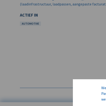
(laadinfrastructuur, laadpassen, aangepaste facturat
ACTIEF IN
AUTOMOTIVE
We
Pa
we