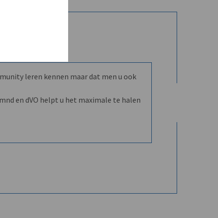
mmunity leren kennen maar dat men u ook
nd en dVO helpt u het maximale te halen