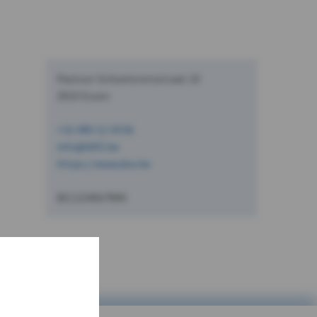
Pastoor Schoeterersstraat 10
2910 Essen
+32 490 12 34 56
info@dVO.be
https://www.dvo.be
BE1234567890