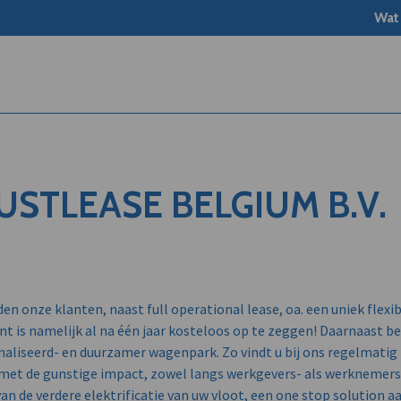
Wat
USTLEASE BELGIUM B.V.
den onze klanten, naast full operational lease, oa. een uniek flexi
is namelijk al na één jaar kosteloos op te zeggen! Daarnaast b
onaliseerd- en duurzamer wagenpark. Zo vindt u bij ons regelmatig
met de gunstige impact, zowel langs werkgevers- als werknemersz
van de verdere elektrificatie van uw vloot, een one stop solution a