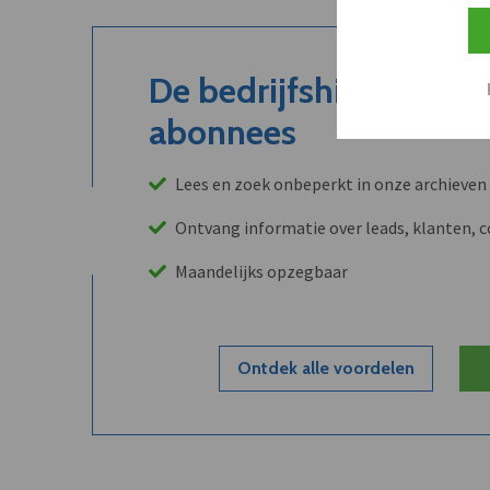
De bedrijfshistoriek is
abonnees
Lees en zoek onbeperkt in onze archieven
Ontvang informatie over leads, klanten, 
Maandelijks opzegbaar
Ontdek alle voordelen