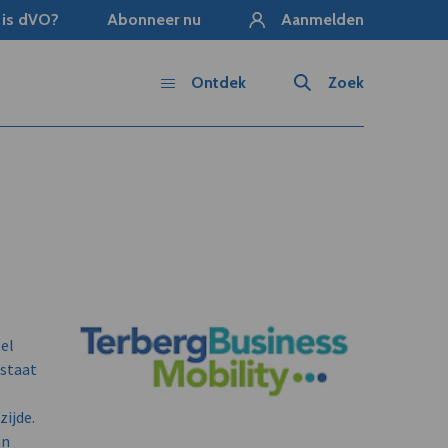
 is dVO?
Abonneer nu
Aanmelden
Ontdek
Zoek
bel
estaat
ijde.
an