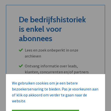
De bedrijfshistoriek
is enkel voor
abonnees
Lees en zoek onbeperkt in onze
archieven
Ontvang informatie over leads,
klanten, concurrenten en/of partners
Maandelijks opzegbaar
We gebruiken cookies om je een betere
bezoekerservaring te bieden. Pas je voorkeuren aan
of klik op akkoord om verder te gaan naar de
website.
Ontdek alle voordelen