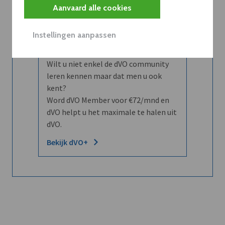
Aanvaard alle cookies
Abboneer
Instellingen aanpassen
Wilt u niet enkel de dVO community
leren kennen maar dat men u ook
kent?
Word dVO Member voor €72/mnd en
dVO helpt u het maximale te halen uit
dVO.
Bekijk dVO+