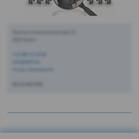
Pastoor Schoeterersstraat 10
2910 Essen
+32 490 12 34 56
info@dVO.be
https://www.dvo.be
BE1234567890