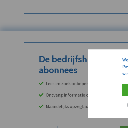
De bedrijfshistoriek is
We
Pa
abonnees
we
Lees en zoek onbeperkt in onze archieven
Ontvang informatie over leads, klanten, 
Maandelijks opzegbaar