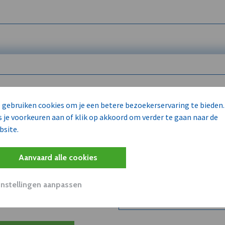
 enkel voor
 gebruiken cookies om je een betere bezoekerservaring te bieden.
s je voorkeuren aan of klik op akkoord om verder te gaan naar de
bsite.
Wilt u niet enkel de dVO co
kent?
Aanvaard alle cookies
Word dVO Member voor €72/m
concurrenten en/of partners
uit dVO.
Instellingen aanpassen
Bekijk dVO+