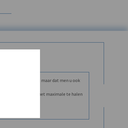
mmunity leren kennen maar dat men u ook
nd en dVO helpt u het maximale te halen