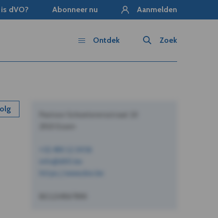
 is dVO?
Abonneer nu
Aanmelden
Ontdek
Zoek
olg
Pastoor Schoeterersstraat 10
2910 Essen
+32 490 12 34 56
info@dVO.be
https://www.dvo.be
BE1234567890