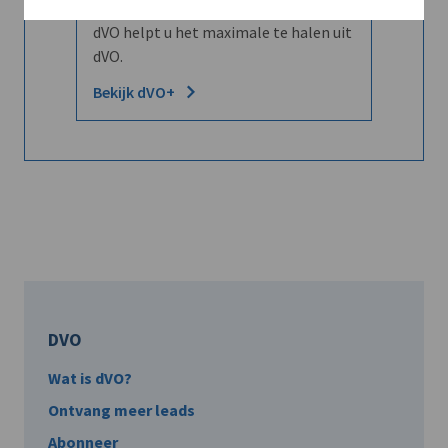
Word dVO Member voor €72/mnd en
dVO helpt u het maximale te halen uit
dVO.
Bekijk dVO+
DVO
Wat is dVO?
Ontvang meer leads
Abonneer