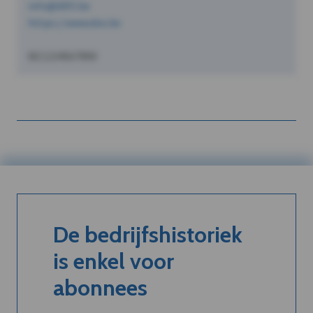
info@dVO.be
https://www.dvo.be
BE1234567890
De bedrijfshistoriek
is enkel voor
abonnees