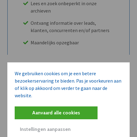
Lees en zoek onbeperkt in onze
archieven
Ontvang informatie over leads,
klanten, concurrenten en/of partners
Maandelijks opzegbaar
Ontdek alle voordelen
We gebruiken cookies om je een betere
bezoekerservaring te bieden. Pas je voorkeuren aan
of klik op akkoord om verder te gaan naar de
Abboneer
website.
Aanvaard alle cookies
Wilt u niet enkel de dVO community
leren kennen maar dat men u ook
Instellingen aanpassen
kent?