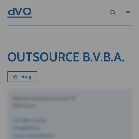
OUTSOURCE B.V.B.A.
Volg
Pastoor Schoeterersstraat 10
2910 Essen
+32 490 12 34 56
info@dVO.be
https://www.dvo.be