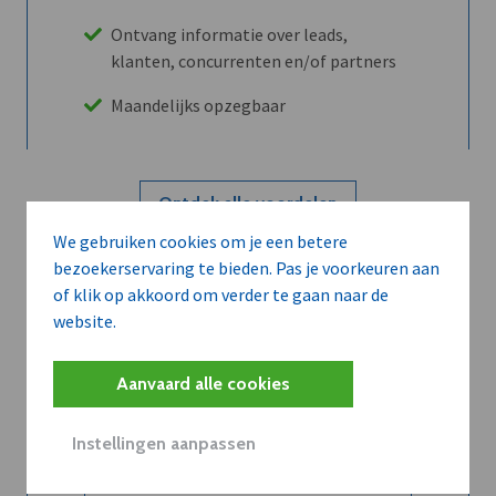
Ontvang informatie over leads,
klanten, concurrenten en/of partners
Maandelijks opzegbaar
Ontdek alle voordelen
We gebruiken cookies om je een betere
bezoekerservaring te bieden. Pas je voorkeuren aan
Abboneer
of klik op akkoord om verder te gaan naar de
website.
Wilt u niet enkel de dVO community
Aanvaard alle cookies
leren kennen maar dat men u ook
kent?
Instellingen aanpassen
Word dVO Member voor €72/mnd en
dVO helpt u het maximale te halen uit