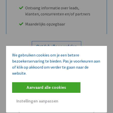
Ontvang informatie over leads,
klanten, concurrenten en/of partners
Maandelijks opzegbaar
Ontdek alle voordelen
We gebruiken cookies om je een betere
bezoekerservaring te bieden. Pas je voorkeuren aan
Abboneer
of klik op akkoord om verder te gaan naar de
website.
Wilt u niet enkel de dVO community
Aanvaard alle cookies
leren kennen maar dat men u ook
kent?
Instellingen aanpassen
Word dVO Member voor €72/mnd en
dVO helpt u het maximale te halen uit