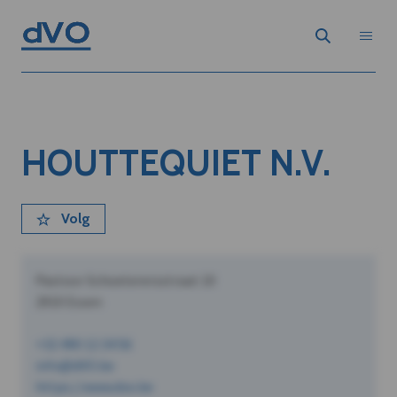
HOUTTEQUIET N.V.
Volg
Pastoor Schoeterersstraat 10
2910 Essen
+32 490 12 34 56
info@dVO.be
https://www.dvo.be