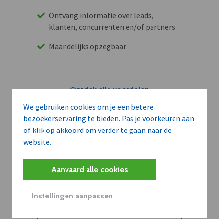
Ontvang informatie over leads,
klanten, concurrenten en/of partners
Maandelijks opzegbaar
Ontdek alle voordelen
We gebruiken cookies om je een betere
bezoekerservaring te bieden. Pas je voorkeuren aan
Abboneer
of klik op akkoord om verder te gaan naar de
website.
Wilt u niet enkel de dVO community
Aanvaard alle cookies
leren kennen maar dat men u ook
kent?
Instellingen aanpassen
Word dVO Member voor €72/mnd en
dVO helpt u het maximale te halen uit