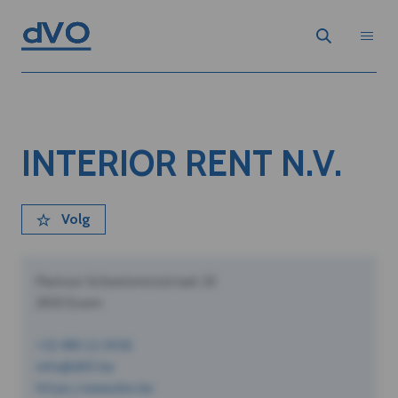
INTERIOR RENT N.V.
Volg
Pastoor Schoeterersstraat 10
2910 Essen
+32 490 12 34 56
info@dVO.be
https://www.dvo.be