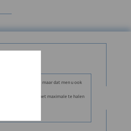
mmunity leren kennen maar dat men u ook
nd en dVO helpt u het maximale te halen