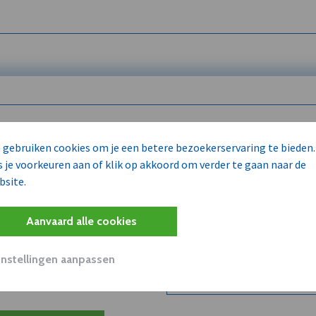
 enkel voor
 gebruiken cookies om je een betere bezoekerservaring te bieden.
s je voorkeuren aan of klik op akkoord om verder te gaan naar de
bsite.
Wilt u niet enkel de dVO co
kent?
Aanvaard alle cookies
Word dVO Member voor €72/m
concurrenten en/of partners
uit dVO.
Instellingen aanpassen
Bekijk dVO+