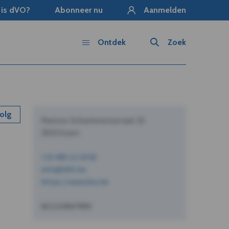
 is dVO?
Abonneer nu
Aanmelden
Ontdek
Zoek
olg
Pastoor Schoeterersstraat 10
2910 Essen
+32 490 12 34 56
info@dVO.be
https://www.dvo.be
BE1234567890