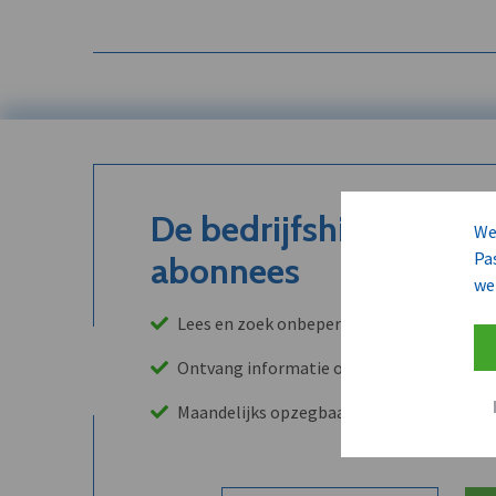
De bedrijfshistoriek is
We
Pa
abonnees
we
Lees en zoek onbeperkt in onze archieven
Ontvang informatie over leads, klanten, 
Maandelijks opzegbaar