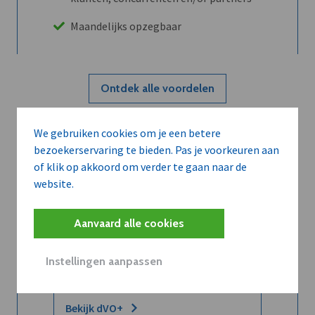
Maandelijks opzegbaar
Ontdek alle voordelen
We gebruiken cookies om je een betere
Abboneer
bezoekerservaring te bieden. Pas je voorkeuren aan
of klik op akkoord om verder te gaan naar de
website.
Wilt u niet enkel de dVO community
leren kennen maar dat men u ook
Aanvaard alle cookies
kent?
Word dVO Member voor €72/mnd en
Instellingen aanpassen
dVO helpt u het maximale te halen uit
dVO.
Bekijk dVO+