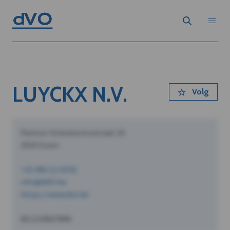
LUYCKX N.V.
Volg
Pastoor Schoeterersstraat 10
2910 Essen
+32 490 12 34 56
info@dVO.be
https://www.dvo.be
BE1234567890