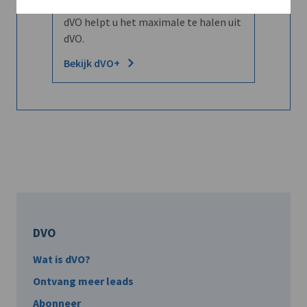
Word dVO Member voor €72/mnd en
dVO helpt u het maximale te halen uit
dVO.
Bekijk dVO+
DVO
Wat is dVO?
Ontvang meer leads
Abonneer