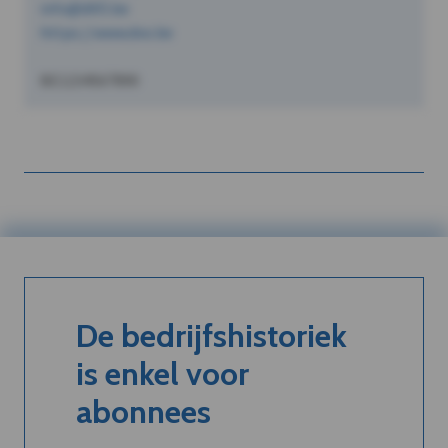
info@dVO.be
https://www.dvo.be
BE1234567890
De bedrijfshistoriek
is enkel voor
abonnees