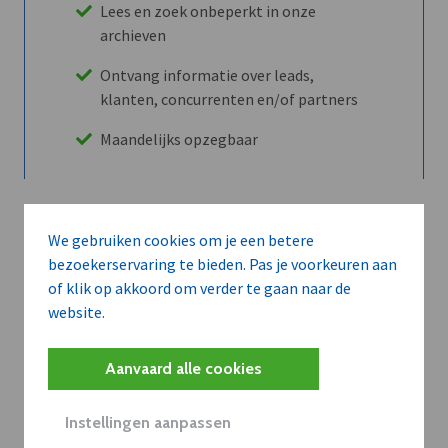
Lees en zoek onbeperkt in onze
archieven
Ontvang informatie over leads,
klanten, concurrenten en/of partners
Maandelijks opzegbaar
Ontdek alle voordelen
We gebruiken cookies om je een betere
bezoekerservaring te bieden. Pas je voorkeuren aan
of klik op akkoord om verder te gaan naar de
Abboneer
website.
Aanvaard alle cookies
Wilt u niet enkel de dVO community
leren kennen maar dat men u ook
Instellingen aanpassen
kent?