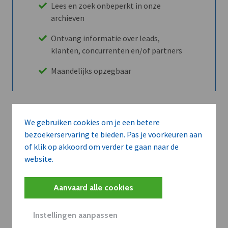
Lees en zoek onbeperkt in onze
archieven
Ontvang informatie over leads,
klanten, concurrenten en/of partners
Maandelijks opzegbaar
Ontdek alle voordelen
We gebruiken cookies om je een betere
bezoekerservaring te bieden. Pas je voorkeuren aan
of klik op akkoord om verder te gaan naar de
Abboneer
website.
Aanvaard alle cookies
Wilt u niet enkel de dVO community
leren kennen maar dat men u ook
Instellingen aanpassen
kent?