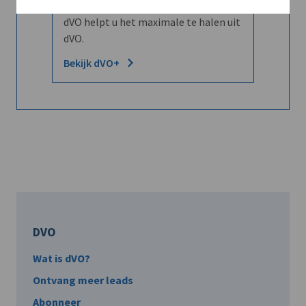
Word dVO Member voor €72/mnd en
dVO helpt u het maximale te halen uit
dVO.
Bekijk dVO+
DVO
Wat is dVO?
Ontvang meer leads
Abonneer