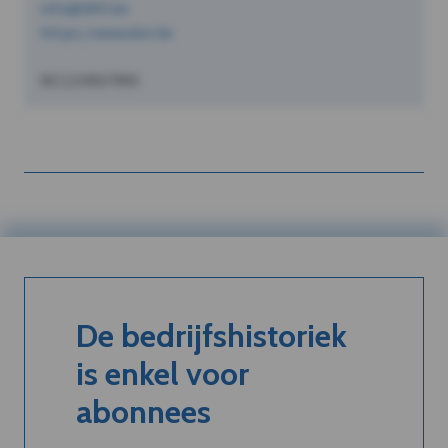
info@dVO.be
https://www.dvo.be
BE1234567890
De bedrijfshistoriek
is enkel voor
abonnees